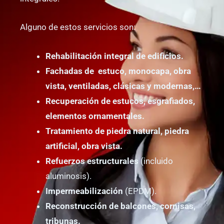
Alguno de estos servicios son:
Rehabilitación integral de edificios.
Fachadas de estuco, monocapa, obra
vista, ventiladas, clásicas y modernas,…
Recuperación de estucos, esgrafiados,
elementos ornamentales.
Tratamiento de piedra natural, piedra
artificial, obra vista.
Refuerzos estructurales
(incluido
aluminosis).
Impermeabilización
(EPDM).
Reconstrucción de balcones, cornisas,
tribunas.